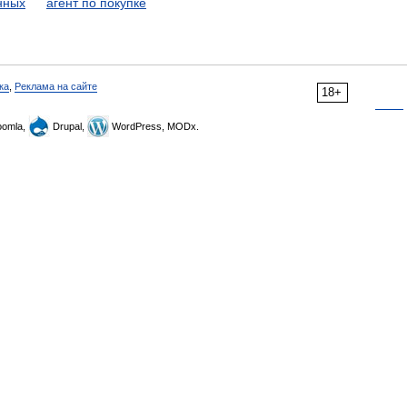
нных
агент по покупке
ка
,
Реклама на сайте
18+
omla,
Drupal,
WordPress, MODx.