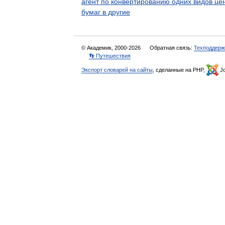
агент по конвертированию одних видов це
бумаг в другие
© Академик, 2000-2026
Обратная связь:
Техподдерж
👣 Путешествия
Экспорт словарей на сайты
, сделанные на PHP,
Jo