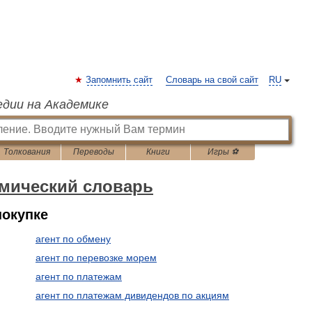
Запомнить сайт
Словарь на свой сайт
RU
едии на Академике
Толкования
Переводы
Книги
Игры ⚽
омический словарь
покупке
агент по обмену
агент по перевозке морем
агент по платежам
агент по платежам дивидендов по акциям